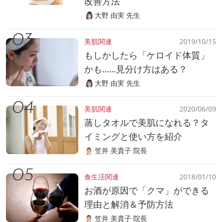
改善方法
大野 由実 先生
美肌関連
2019/10/15
もしかしたら「ケロイド体質」
かも……見分け方はある？
大野 由実 先生
美肌関連
2020/06/09
蒸しタオルで美肌になれる？タ
イミングと使い方を紹介
笠井 美貴子 院長
食生活関連
2018/01/10
お酒が原因で「クマ」ができる
理由と解消＆予防方法
笠井 美貴子 院長