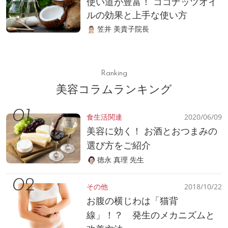
使い道が豊富！ ココナッツオイ
ルの効果と上手な使い方
笠井 美貴子院長
Ranking
美容コラムランキング
食生活関連
2020/06/09
美容に効く！ お酒とおつまみの
選び方をご紹介
徳永 真理 先生
その他
2018/10/22
お腹の横じわは「猫背
線」！？ 発生のメカニズムと