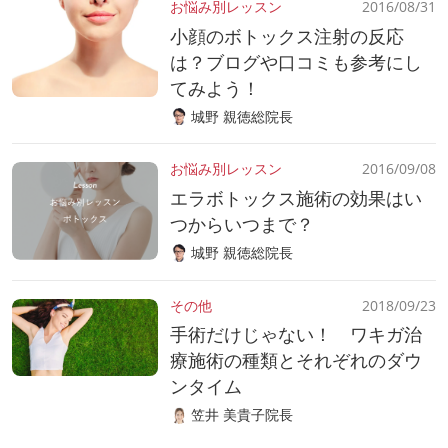
お悩み別レッスン
2016/08/31
小顔のボトックス注射の反応
は？ブログや口コミも参考にし
てみよう！
城野 親徳総院長
お悩み別レッスン
2016/09/08
エラボトックス施術の効果はい
つからいつまで？
城野 親徳総院長
その他
2018/09/23
手術だけじゃない！ ワキガ治
療施術の種類とそれぞれのダウ
ンタイム
笠井 美貴子院長