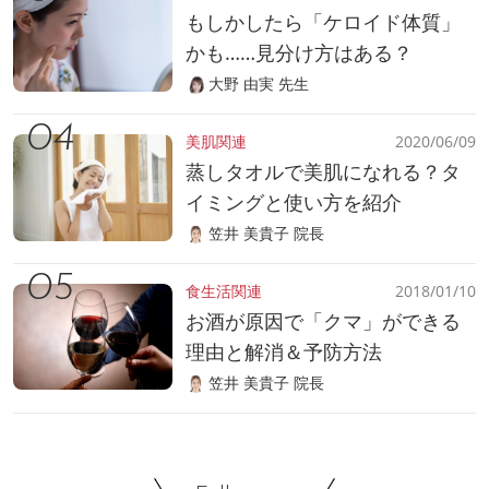
もしかしたら「ケロイド体質」
かも……見分け方はある？
大野 由実 先生
美肌関連
2020/06/09
蒸しタオルで美肌になれる？タ
イミングと使い方を紹介
笠井 美貴子 院長
食生活関連
2018/01/10
お酒が原因で「クマ」ができる
理由と解消＆予防方法
笠井 美貴子 院長