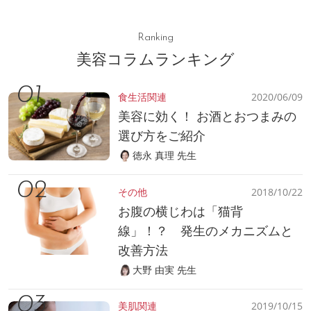
Ranking
美容コラムランキング
食生活関連
2020/06/09
美容に効く！ お酒とおつまみの
選び方をご紹介
徳永 真理 先生
その他
2018/10/22
お腹の横じわは「猫背
線」！？ 発生のメカニズムと
改善方法
大野 由実 先生
美肌関連
2019/10/15