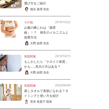
選び方をご紹介
徳永 真理 先生
2018/10/22
その他
お腹の横じわは「猫背
線」！？ 発生のメカニズムと
改善方法
大野 由実 先生
2019/10/15
美肌関連
もしかしたら「ケロイド体質」
かも……見分け方はある？
大野 由実 先生
2020/06/09
美肌関連
蒸しタオルで美肌になれる？タ
イミングと使い方を紹介
笠井 美貴子 院長