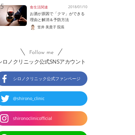
2018/01/10
食生活関連
お酒が原因で「クマ」ができる
理由と解消＆予防方法
笠井 美貴子 院長
Follow me
シロノクリニック公式SNSアカウント
シロノクリニック公式ファンページ
@shirono_clinic
shironoclinicofficial