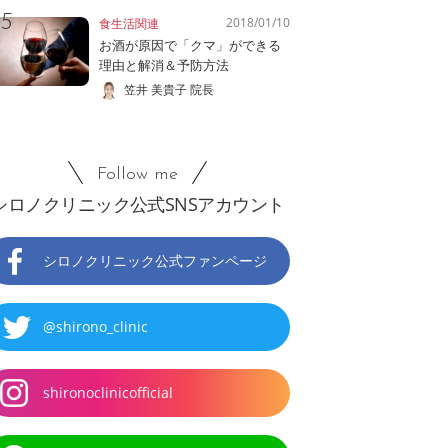
2018/01/10
食生活関連
お酒が原因で「クマ」ができる
理由と解消＆予防方法
笠井 美貴子 院長
Follow me
シロノクリニック公式SNSアカウント
シロノクリニック公式ファンページ
@shirono_clinic
shironoclinicofficial