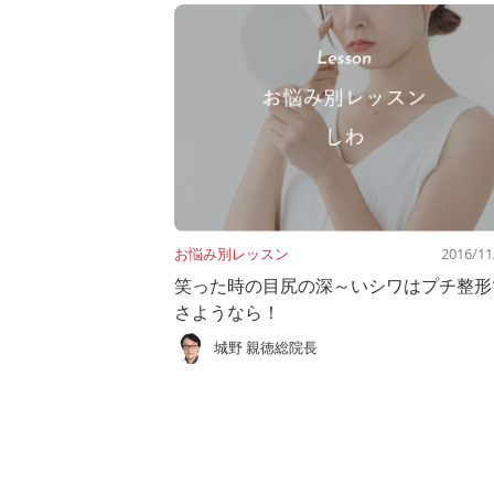
お悩み別レッスン
2016/11
笑った時の目尻の深～いシワはプチ整形
さようなら！
城野 親徳総院長