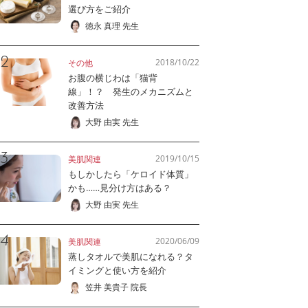
選び方をご紹介
徳永 真理 先生
2018/10/22
その他
お腹の横じわは「猫背
線」！？ 発生のメカニズムと
改善方法
大野 由実 先生
2019/10/15
美肌関連
もしかしたら「ケロイド体質」
かも……見分け方はある？
大野 由実 先生
2020/06/09
美肌関連
蒸しタオルで美肌になれる？タ
イミングと使い方を紹介
笠井 美貴子 院長