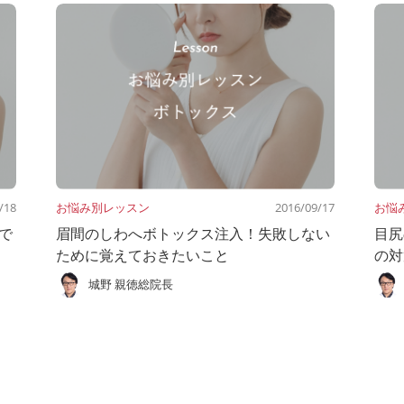
/18
お悩み別レッスン
2016/09/17
お悩
で
眉間のしわへボトックス注入！失敗しない
目尻
ために覚えておきたいこと
の対
城野 親徳総院長