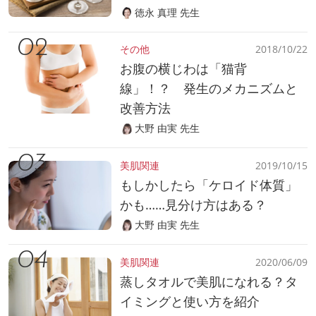
徳永 真理 先生
その他
2018/10/22
お腹の横じわは「猫背
線」！？ 発生のメカニズムと
改善方法
大野 由実 先生
美肌関連
2019/10/15
もしかしたら「ケロイド体質」
かも……見分け方はある？
大野 由実 先生
美肌関連
2020/06/09
蒸しタオルで美肌になれる？タ
イミングと使い方を紹介