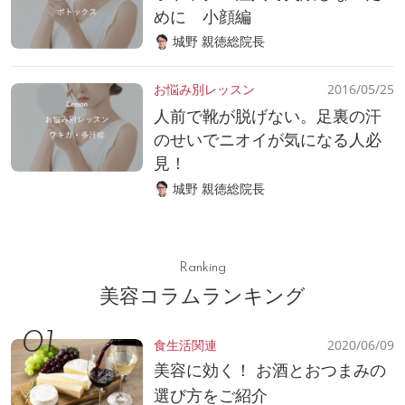
めに 小顔編
城野 親徳総院長
お悩み別レッスン
2016/05/25
人前で靴が脱げない。足裏の汗
のせいでニオイが気になる人必
見！
城野 親徳総院長
Ranking
美容コラムランキング
食生活関連
2020/06/09
美容に効く！ お酒とおつまみの
選び方をご紹介