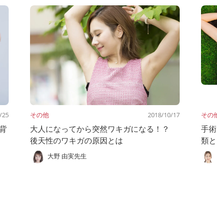
/25
その他
2018/10/17
その
背
大人になってから突然ワキガになる！？
手術
後天性のワキガの原因とは
類と
大野 由実先生