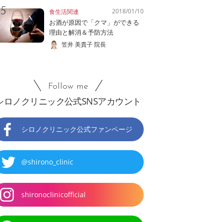
2018/01/10
食生活関連
お酒が原因で「クマ」ができる
理由と解消＆予防方法
笠井 美貴子 院長
Follow me
シロノクリニック公式SNSアカウント
シロノクリニック公式ファンページ
@shirono_clinic
shironoclinicofficial