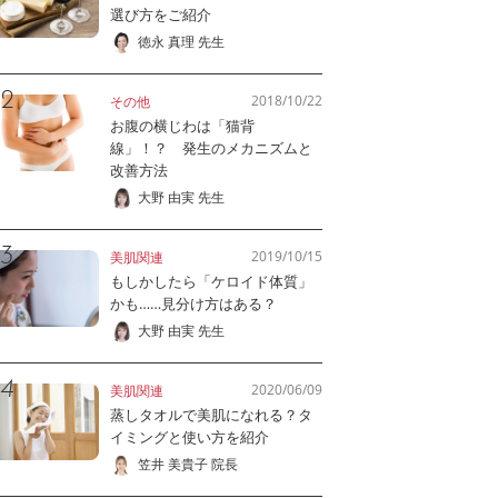
選び方をご紹介
徳永 真理 先生
2018/10/22
その他
お腹の横じわは「猫背
線」！？ 発生のメカニズムと
改善方法
大野 由実 先生
2019/10/15
美肌関連
もしかしたら「ケロイド体質」
かも……見分け方はある？
大野 由実 先生
2020/06/09
美肌関連
蒸しタオルで美肌になれる？タ
イミングと使い方を紹介
笠井 美貴子 院長