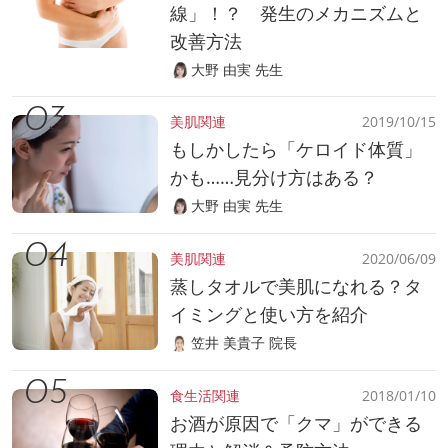
線」！？ 発生のメカニズムと
改善方法
大野 由実 先生
美肌関連
2019/10/15
もしかしたら「ケロイド体質」
かも……見分け方はある？
大野 由実 先生
美肌関連
2020/06/09
蒸しタオルで美肌になれる？タ
イミングと使い方を紹介
笠井 美貴子 院長
食生活関連
2018/01/10
お酒が原因で「クマ」ができる