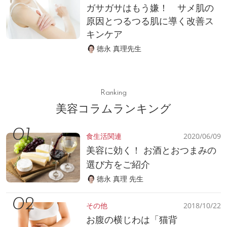
ガサガサはもう嫌！ サメ肌の
原因とつるつる肌に導く改善ス
キンケア
徳永 真理先生
Ranking
美容コラムランキング
食生活関連
2020/06/09
美容に効く！ お酒とおつまみの
選び方をご紹介
徳永 真理 先生
その他
2018/10/22
お腹の横じわは「猫背