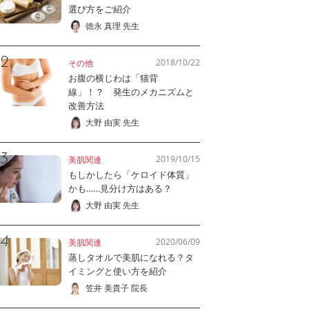
選び方をご紹介
徳永 真理 先生
2018/10/22
その他
お腹の横じわは「猫背
線」！？ 発生のメカニズムと
改善方法
大野 由実 先生
2019/10/15
美肌関連
もしかしたら「ケロイド体質」
かも……見分け方はある？
大野 由実 先生
2020/06/09
美肌関連
蒸しタオルで美肌になれる？タ
イミングと使い方を紹介
笠井 美貴子 院長