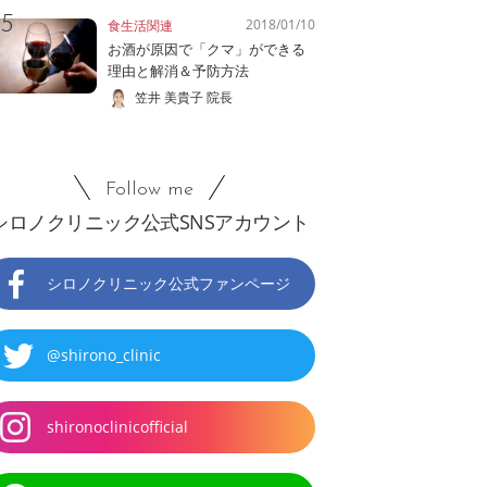
2018/01/10
食生活関連
お酒が原因で「クマ」ができる
理由と解消＆予防方法
笠井 美貴子 院長
Follow me
シロノクリニック公式SNSアカウント
シロノクリニック公式ファンページ
@shirono_clinic
shironoclinicofficial