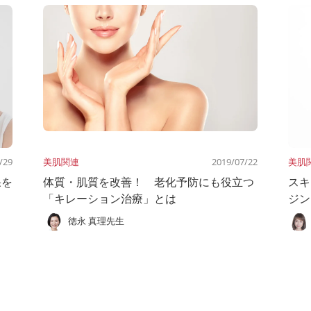
/29
美肌関連
2019/07/22
美肌
果を
体質・肌質を改善！ 老化予防にも役立つ
スキ
「キレーション治療」とは
ジン
徳永 真理先生