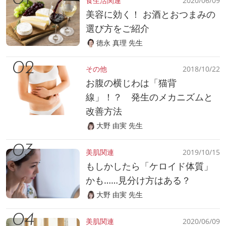
食生活関連
2020/06/09
美容に効く！ お酒とおつまみの
選び方をご紹介
徳永 真理 先生
その他
2018/10/22
お腹の横じわは「猫背
線」！？ 発生のメカニズムと
改善方法
大野 由実 先生
美肌関連
2019/10/15
もしかしたら「ケロイド体質」
かも……見分け方はある？
大野 由実 先生
美肌関連
2020/06/09