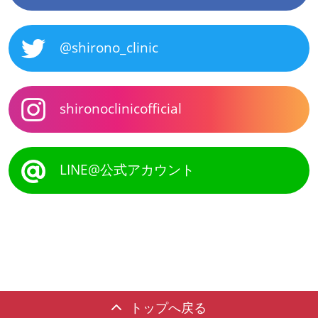
@shirono_clinic
shironoclinicofficial
LINE@公式アカウント
トップへ戻る