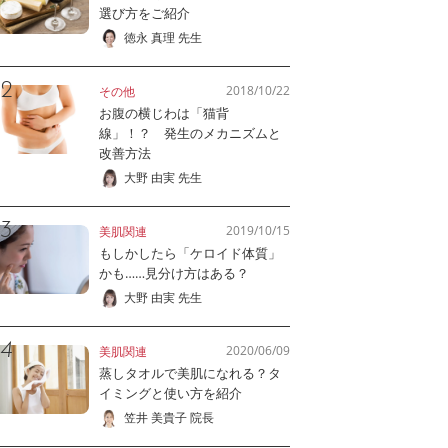
選び方をご紹介
徳永 真理 先生
2018/10/22
その他
お腹の横じわは「猫背
線」！？ 発生のメカニズムと
改善方法
大野 由実 先生
2019/10/15
美肌関連
もしかしたら「ケロイド体質」
かも……見分け方はある？
大野 由実 先生
2020/06/09
美肌関連
蒸しタオルで美肌になれる？タ
イミングと使い方を紹介
笠井 美貴子 院長