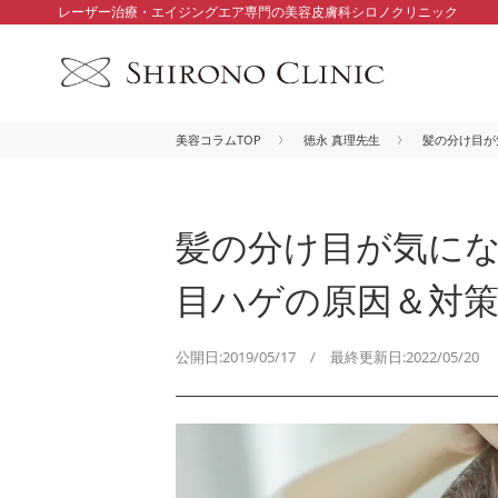
レーザー治療・エイジングエア専門の美容皮膚科シロノクリニック
美容コラムTOP
徳永 真理先生
髪の分け目が
髪の分け目が気にな
目ハゲの原因＆対
公開日:2019/05/17 / 最終更新日:2022/05/20