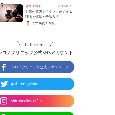
2018/01/10
食生活関連
お酒が原因で「クマ」ができる
理由と解消＆予防方法
笠井 美貴子 院長
Follow me
シロノクリニック公式SNSアカウント
シロノクリニック公式ファンページ
@shirono_clinic
shironoclinicofficial