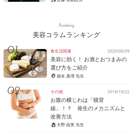
Ranking
美容コラムランキング
食生活関連
2020/06/09
美容に効く！ お酒とおつまみの
選び方をご紹介
徳永 真理 先生
その他
2018/10/22
お腹の横じわは「猫背
線」！？ 発生のメカニズムと
改善方法
大野 由実 先生