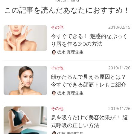
Recommend
この記事を読んだあなたにおすすめ！
その他
2018/02/15
今すぐできる！ 魅惑的なぷっく
り唇を作る3つの方法
徳永 真理先生
その他
2019/11/26
顔がたるんで見える原因とは？
今すぐできる顔筋トレもご紹介
徳永 真理先生
その他
2019/11/26
息を吸うだけで美容効果が！ 腹
式呼吸の正しい方法
佐藤 美副院長