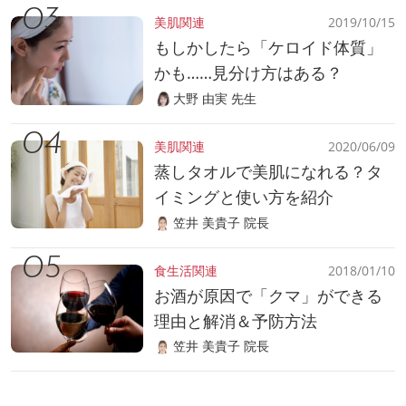
美肌関連
2019/10/15
もしかしたら「ケロイド体質」
かも……見分け方はある？
大野 由実 先生
美肌関連
2020/06/09
蒸しタオルで美肌になれる？タ
イミングと使い方を紹介
笠井 美貴子 院長
食生活関連
2018/01/10
お酒が原因で「クマ」ができる
理由と解消＆予防方法
笠井 美貴子 院長