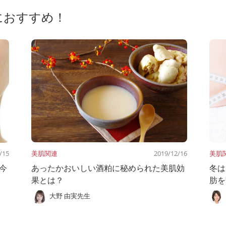
におすすめ！
/15
美肌関連
2019/12/16
美肌
今
あったかおいしい酒粕に秘められた美肌効
冬は
果とは？
肪を
大野 由実先生