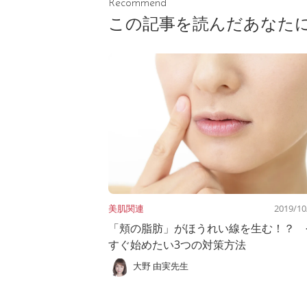
Recommend
この記事を読んだあなた
美肌関連
2019/10
「頬の脂肪」がほうれい線を生む！？ 
すぐ始めたい3つの対策方法
大野 由実先生