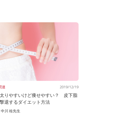
関連
2019/12/19
太りやすいけど痩せやすい？ 皮下脂
撃退するダイエット方法
中川 桂先生