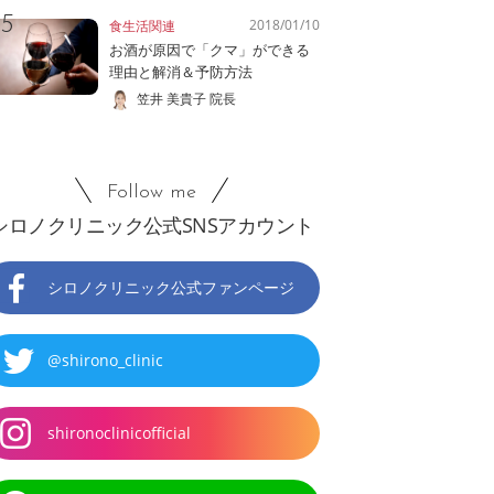
2018/01/10
食生活関連
お酒が原因で「クマ」ができる
理由と解消＆予防方法
笠井 美貴子 院長
Follow me
シロノクリニック公式SNSアカウント
シロノクリニック公式ファンページ
@shirono_clinic
shironoclinicofficial