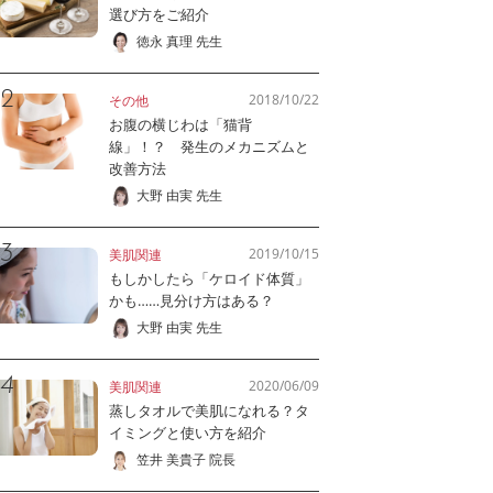
選び方をご紹介
徳永 真理 先生
2018/10/22
その他
お腹の横じわは「猫背
線」！？ 発生のメカニズムと
改善方法
大野 由実 先生
2019/10/15
美肌関連
もしかしたら「ケロイド体質」
かも……見分け方はある？
大野 由実 先生
2020/06/09
美肌関連
蒸しタオルで美肌になれる？タ
イミングと使い方を紹介
笠井 美貴子 院長