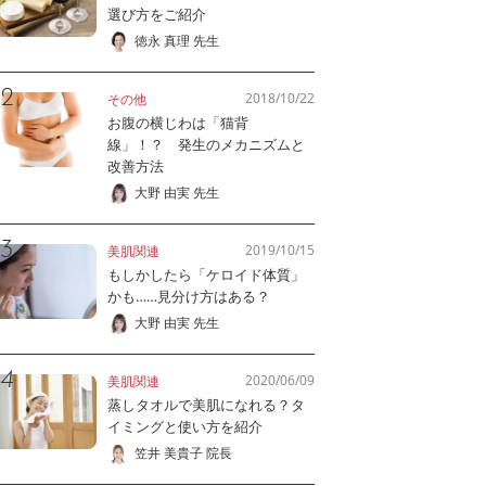
選び方をご紹介
徳永 真理 先生
2018/10/22
その他
お腹の横じわは「猫背
線」！？ 発生のメカニズムと
改善方法
大野 由実 先生
2019/10/15
美肌関連
もしかしたら「ケロイド体質」
かも……見分け方はある？
大野 由実 先生
2020/06/09
美肌関連
蒸しタオルで美肌になれる？タ
イミングと使い方を紹介
笠井 美貴子 院長