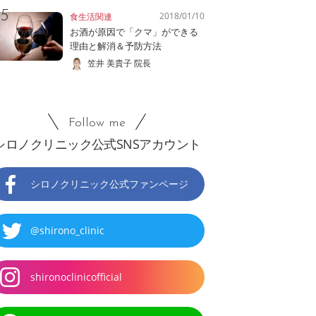
2018/01/10
食生活関連
お酒が原因で「クマ」ができる
理由と解消＆予防方法
笠井 美貴子 院長
Follow me
シロノクリニック公式SNSアカウント
シロノクリニック公式ファンページ
@shirono_clinic
shironoclinicofficial