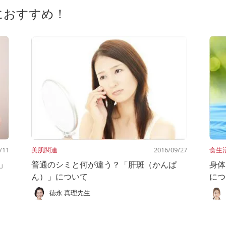
におすすめ！
/11
美肌関連
2016/09/27
食生
」
普通のシミと何が違う？「肝斑（かんぱ
身体
ん）」について
につ
徳永 真理先生