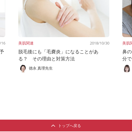
/16
美肌関連
2018/10/30
美肌
予
脱毛後にも「毛嚢炎」になることがあ
鼻の
る？ その理由と対策方法
分で
徳永 真理先生
トップへ戻る