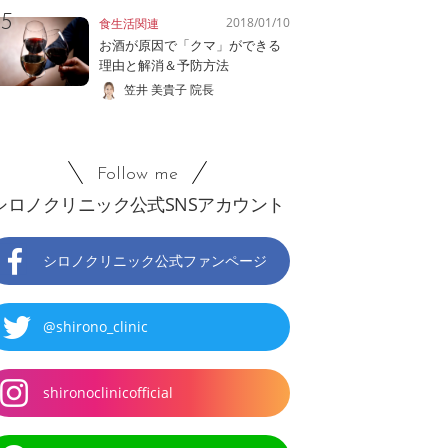
2018/01/10
食生活関連
お酒が原因で「クマ」ができる
理由と解消＆予防方法
笠井 美貴子 院長
Follow me
シロノクリニック公式SNSアカウント
シロノクリニック公式ファンページ
@shirono_clinic
shironoclinicofficial