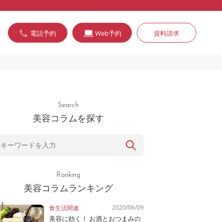
電話予約
Web予約
資料請求
Search
美容コラムを探す
Ranking
美容コラムランキング
2020/06/09
食生活関連
美容に効く！ お酒とおつまみの