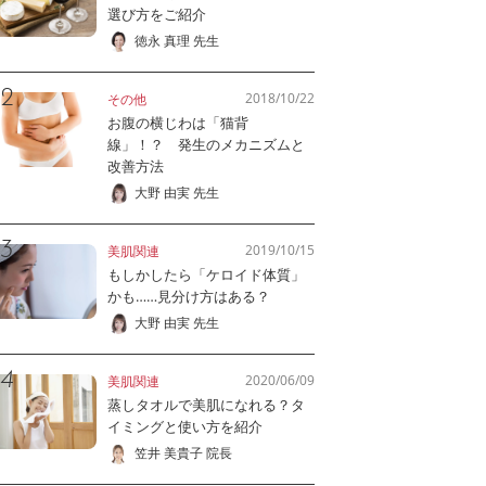
選び方をご紹介
徳永 真理 先生
2018/10/22
その他
お腹の横じわは「猫背
線」！？ 発生のメカニズムと
改善方法
大野 由実 先生
2019/10/15
美肌関連
もしかしたら「ケロイド体質」
かも……見分け方はある？
大野 由実 先生
2020/06/09
美肌関連
蒸しタオルで美肌になれる？タ
イミングと使い方を紹介
笠井 美貴子 院長