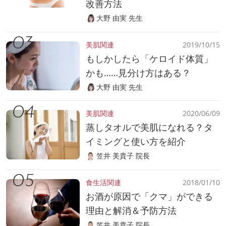
改善方法
大野 由実 先生
美肌関連
2019/10/15
もしかしたら「ケロイド体質」
かも……見分け方はある？
大野 由実 先生
美肌関連
2020/06/09
蒸しタオルで美肌になれる？タ
イミングと使い方を紹介
笠井 美貴子 院長
食生活関連
2018/01/10
お酒が原因で「クマ」ができる
理由と解消＆予防方法
笠井 美貴子 院長