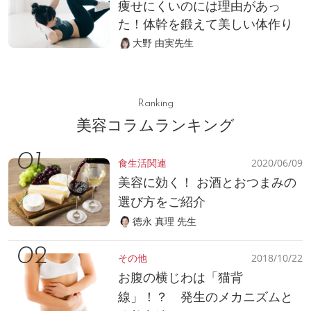
痩せにくいのには理由があっ
た！体幹を鍛えて美しい体作り
大野 由実先生
Ranking
美容コラムランキング
食生活関連
2020/06/09
美容に効く！ お酒とおつまみの
選び方をご紹介
徳永 真理 先生
その他
2018/10/22
お腹の横じわは「猫背
線」！？ 発生のメカニズムと