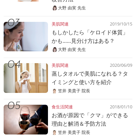
大野 由実 先生
美肌関連
2019/10/15
もしかしたら「ケロイド体質」
かも……見分け方はある？
大野 由実 先生
美肌関連
2020/06/09
蒸しタオルで美肌になれる？タ
イミングと使い方を紹介
笠井 美貴子 院長
食生活関連
2018/01/10
お酒が原因で「クマ」ができる
理由と解消＆予防方法
笠井 美貴子 院長