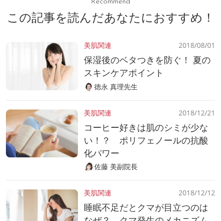
Recommend
この記事を読んだあなたにおすすめ！
美肌関連
2018/08/01
保湿後のベタつきを防ぐ！ 夏の
スキンケアポイント
徳永 真理先生
美肌関連
2018/12/21
コーヒー好きは肌のシミが少な
い！？ ポリフェノールの抗酸
化パワー
佐藤 美副院長
美肌関連
2018/12/12
睡眠不足だとクマが目立つのは
なぜ？ クマ発生のメカニズム