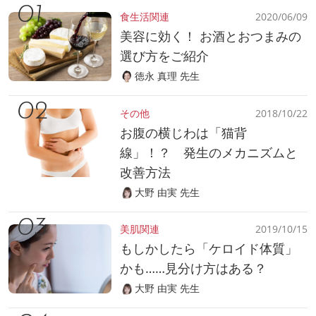
食生活関連
2020/06/09
美容に効く！ お酒とおつまみの
選び方をご紹介
徳永 真理 先生
その他
2018/10/22
お腹の横じわは「猫背
線」！？ 発生のメカニズムと
改善方法
大野 由実 先生
美肌関連
2019/10/15
もしかしたら「ケロイド体質」
かも……見分け方はある？
大野 由実 先生