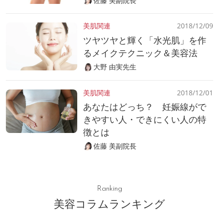
佐藤 美副院長
美肌関連
2018/12/09
ツヤツヤと輝く「水光肌」を作
るメイクテクニック＆美容法
大野 由実先生
美肌関連
2018/12/01
あなたはどっち？ 妊娠線がで
きやすい人・できにくい人の特
徴とは
佐藤 美副院長
Ranking
美容コラムランキング