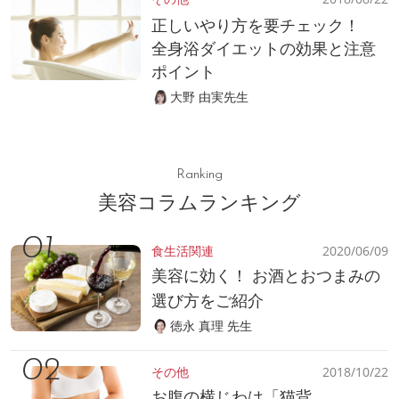
正しいやり方を要チェック！
全身浴ダイエットの効果と注意
ポイント
大野 由実先生
Ranking
美容コラムランキング
食生活関連
2020/06/09
美容に効く！ お酒とおつまみの
選び方をご紹介
徳永 真理 先生
その他
2018/10/22
お腹の横じわは「猫背