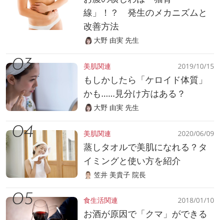
線」！？ 発生のメカニズムと
改善方法
大野 由実 先生
美肌関連
2019/10/15
もしかしたら「ケロイド体質」
かも……見分け方はある？
大野 由実 先生
美肌関連
2020/06/09
蒸しタオルで美肌になれる？タ
イミングと使い方を紹介
笠井 美貴子 院長
食生活関連
2018/01/10
お酒が原因で「クマ」ができる