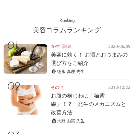
Ranking
美容コラムランキング
食生活関連
2020/06/09
美容に効く！ お酒とおつまみの
選び方をご紹介
徳永 真理 先生
その他
2018/10/22
お腹の横じわは「猫背
線」！？ 発生のメカニズムと
改善方法
大野 由実 先生