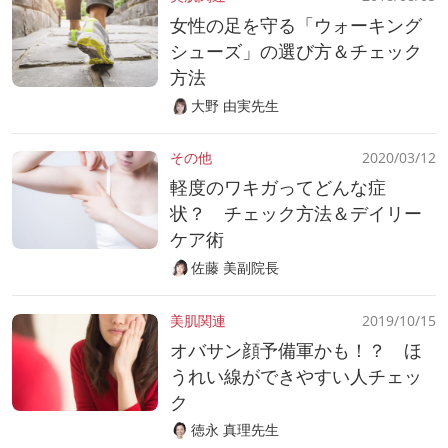
女性の足を守る「ウォーキング
シューズ」の選び方＆チェック
方法
大野 由実先生
その他
2020/03/12
軽度のワキガってどんな症
状？ チェック方法＆デイリー
ケア術
佐藤 美副院長
美肌関連
2019/10/15
オバサン顔予備軍かも！？ ほ
うれい線ができやすい人チェッ
ク
徳永 真理先生