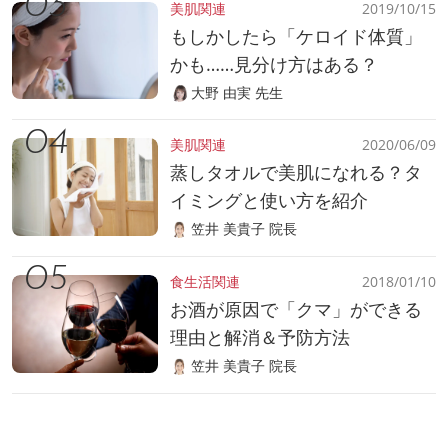
美肌関連
2019/10/15
もしかしたら「ケロイド体質」
かも……見分け方はある？
大野 由実 先生
美肌関連
2020/06/09
蒸しタオルで美肌になれる？タ
イミングと使い方を紹介
笠井 美貴子 院長
食生活関連
2018/01/10
お酒が原因で「クマ」ができる
理由と解消＆予防方法
笠井 美貴子 院長