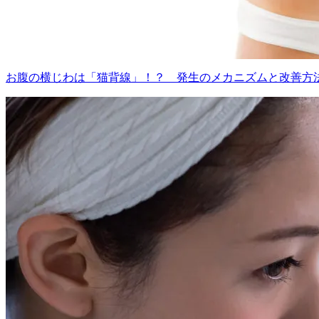
お腹の横じわは「猫背線」！？ 発生のメカニズムと改善方